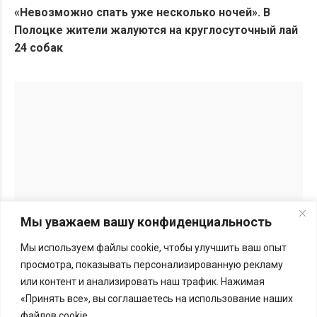
«Невозможно спать уже несколько ночей». В
Полоцке жители жалуются на круглосуточный лай
24 собак
Мы уважаем вашу конфиденциальность
Мы используем файлы cookie, чтобы улучшить ваш опыт
Перепечатка материалов BGmedia.site возможна только с
просмотра, показывать персонализированную рекламу
письменного разрешения редакции.
Подробности здесь
или контент и анализировать наш трафик. Нажимая
«Принять все», вы соглашаетесь на использование наших
Меморандум
файлов cookie.