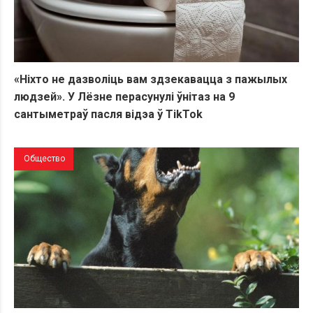
«Ніхто не дазволіць вам здзекавацца з пажылых
людзей». У Лёзне перасунулі ўнітаз на 9
сантыметраў пасля відэа ў TikTok
Общество