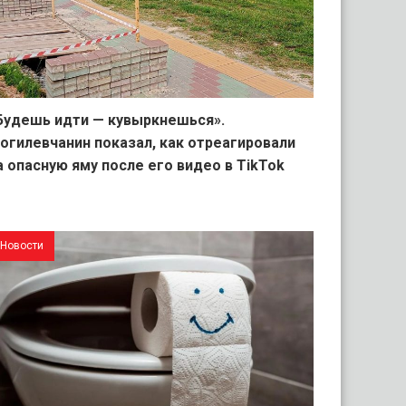
Будешь идти — кувыркнешься».
огилевчанин показал, как отреагировали
а опасную яму после его видео в TikTok
Новости