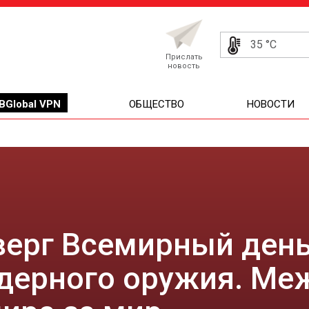
35 °C
Прислать
новость
BGlobal VPN
ОБЩЕСТВО
НОВОСТИ
тверг Всемирный ден
дерного оружия. М