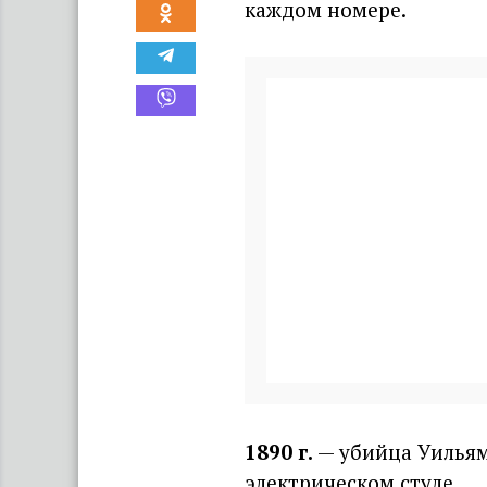
каждом номере.
1890 г
.
— убийца Уильям
электрическом стуле.