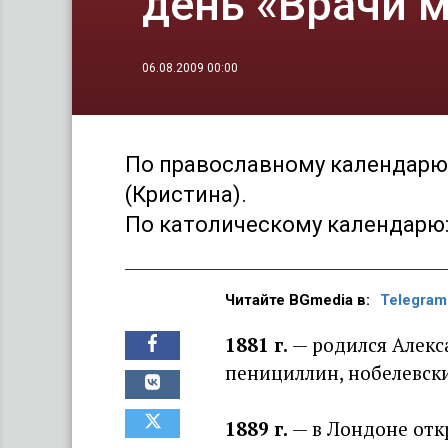
день «Врачи м
06.08.2009 00:00
По православному календарю: 
(Кристина).
По католическому календарю:
Читайте BGmedia в:
Telegram
1881 г
.
— родился Алекс
пенициллин, нобелевски
1889 г
.
— в Лондоне откр