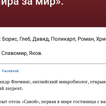
ира за мир».
Борис, Глеб, Давид, Поликарп, Роман, Хр
 Славомир, Яков.
Facebook
андр Флеминг, английский микробиолог, откры
й лауреат.
ыт отель «Савой», первая в мире гостиница с в