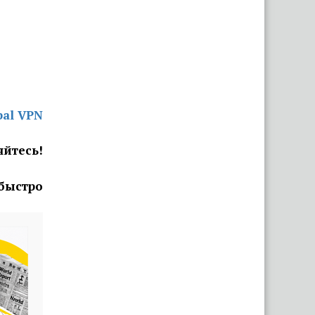
«Капец, девушку аж
разорвало». Брестчане
раскритиковали реакцию ГАИ
после смертельного ДТП с
мотоциклистами
bal VPN
Всего 10 мешков семян за 9
дней: в Витебской области
яйтесь!
обманули подростков,
которые решили подработать
через БРСМ
 быстро