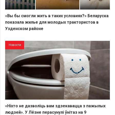
«Вы бы смогли жить в таких условиях?» Беларуска
показала жилье для молодых трактористов в
Узденском районе
Новости
«Ніхто не дазволіць вам здзекавацца з пажылых
людзей». У Лёзне перасунулі ўнітаз на 9