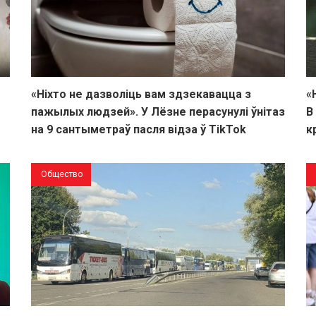
«Ніхто не дазволіць вам здзекавацца з
«
пажылых людзей». У Лёзне перасунулі ўнітаз
В
на 9 сантыметраў пасля відэа ў TikTok
к
Общество