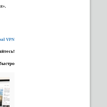
я».
«Капец, девушку аж
разорвало». Брестчане
раскритиковали реакцию ГАИ
после смертельного ДТП с
мотоциклистами
bal VPN
Всего 10 мешков семян за 9
дней: в Витебской области
яйтесь!
обманули подростков,
которые решили подработать
через БРСМ
 быстро