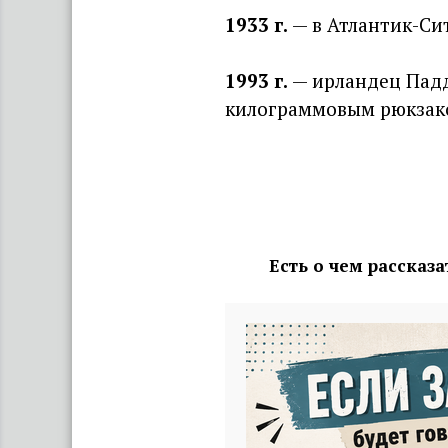
1933 г
.
— в Атлантик-Си
1993 г
.
— ирландец Падд
килограммовым рюкзаком
Есть о чем рассказ