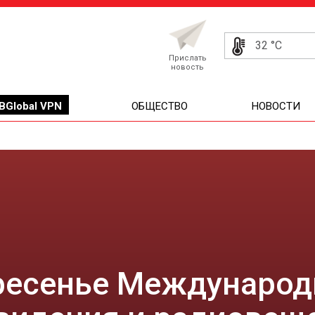
32 °C
Прислать
новость
BGlobal VPN
ОБЩЕСТВО
НОВОСТИ
кресенье Междунаро