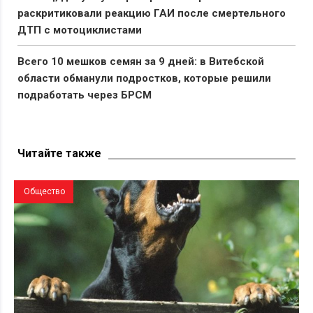
раскритиковали реакцию ГАИ после смертельного
ДТП с мотоциклистами
Всего 10 мешков семян за 9 дней: в Витебской
области обманули подростков, которые решили
подработать через БРСМ
«Я преклоняюсь перед этим животным».
«Савушкин» подарил Лукашенко бронзовую корову
Читайте также
в натуральную величину
Общество