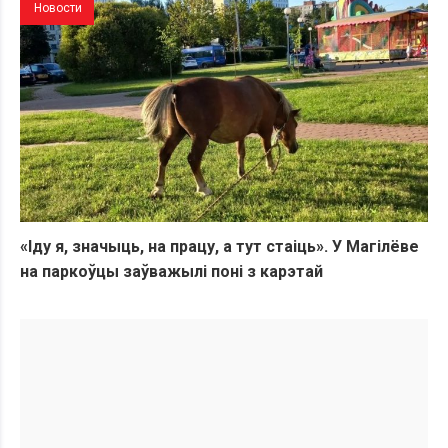
Новости
«Іду я, значыць, на працу, а тут стаіць». У Магілёве
на паркоўцы заўважылі поні з карэтай