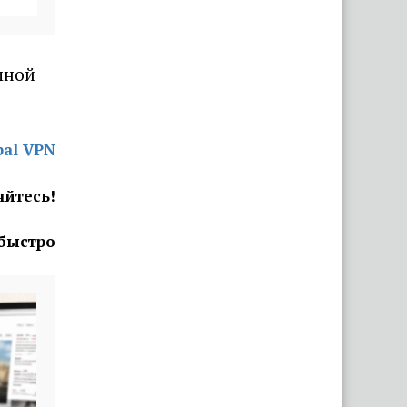
мотоциклистами
Всего 10 мешков семян за 9
дней: в Витебской области
мной
обманули подростков,
которые решили подработать
через БРСМ
bal VPN
«Я преклоняюсь перед этим
яйтесь!
животным». «Савушкин»
подарил Лукашенко
бронзовую корову в
 быстро
натуральную величину