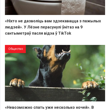
«Ніхто не дазволіць вам здзекавацца з пажылых
людзей». У Лёзне перасунулі ўнітаз на 9
сантыметраў пасля відэа ў TikTok
Общество
«Невозможно спать уже несколько ночей». В