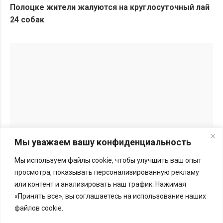
Полоцке жители жалуются на круглосуточный лай
24 собак
Мы уважаем вашу конфиденциальность
Мы используем файлы cookie, чтобы улучшить ваш опыт
Перепечатка материалов BGmedia.site возможна только с
просмотра, показывать персонализированную рекламу
письменного разрешения редакции.
Подробности здесь
или контент и анализировать наш трафик. Нажимая
«Принять все», вы соглашаетесь на использование наших
Меморандум
файлов cookie.