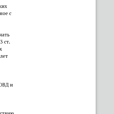
ких
«Капец, девушку аж
ное с
разорвало». Брестчане
раскритиковали реакцию ГАИ
после смертельного ДТП с
мотоциклистами
чать
3 ст.
«Вымирающий край со
х
стареющим населением».
Беларус показал состояние
 лет
автостанции в Поставах
ОВД и
йствию