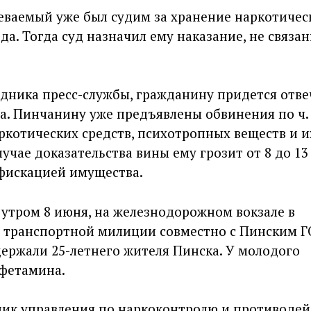
еваемый уже был судим за хранение наркотичес
ода. Тогда суд назначил ему наказание, не связан
трудника пресс-службы, гражданину придется отве
на. Пинчанину уже предъявлены обвинения по ч. 
котических средств, психотропных веществ и и
лучае доказательства вины ему грозит от 8 до 13
фискацией имущества.
, утром 8 июня, на железнодорожном вокзале в
 транспортной милиции совместно с Пинским Г
ержали 25-летнего жителя Пинска. У молодого
мфетамина.
ник управления по наркоконтролю и противоде