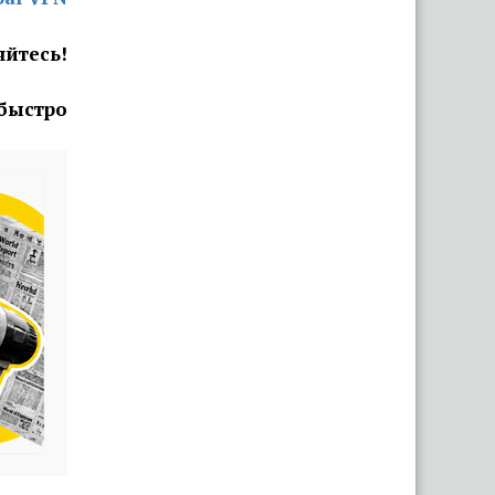
яйтесь!
 быстро