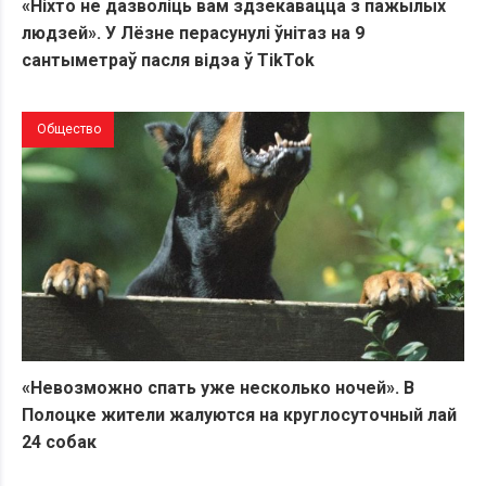
«Ніхто не дазволіць вам здзекавацца з пажылых
людзей». У Лёзне перасунулі ўнітаз на 9
сантыметраў пасля відэа ў TikTok
Общество
«Невозможно спать уже несколько ночей». В
Полоцке жители жалуются на круглосуточный лай
24 собак