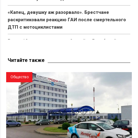
«Капец, девушку аж разорвало». Брестчане
раскритиковали реакцию ГАИ после смертельного
ДТП с мотоциклистами
Всего 10 мешков семян за 9 дней: в Витебской
области обманули подростков, которые решили
подработать через БРСМ
Читайте также
Общество