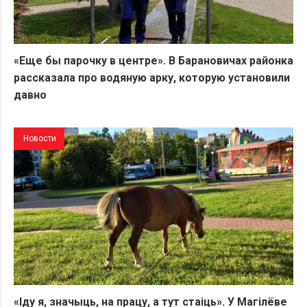
«Еще бы парочку в центре». В Барановичах районка
рассказала про водяную арку, которую установили
давно
Новости
«Іду я, значыць, на працу, а тут стаіць». У Магілёве