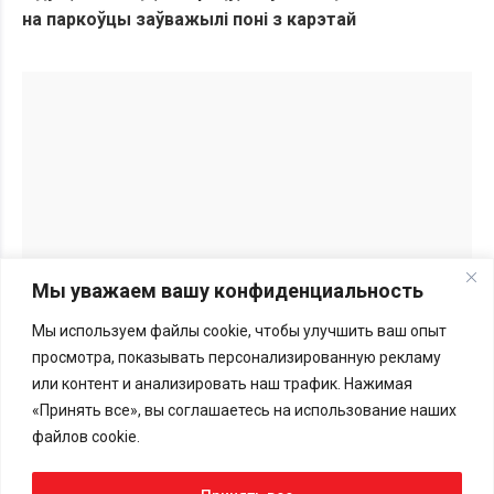
на паркоўцы заўважылі поні з карэтай
Мы уважаем вашу конфиденциальность
Мы используем файлы cookie, чтобы улучшить ваш опыт
Перепечатка материалов BGmedia.site возможна только с
просмотра, показывать персонализированную рекламу
письменного разрешения редакции.
Подробности здесь
или контент и анализировать наш трафик. Нажимая
«Принять все», вы соглашаетесь на использование наших
Меморандум
файлов cookie.