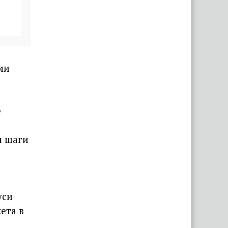
«Капец, девушку аж
разорвало». Брестчане
раскритиковали реакцию ГАИ
после смертельного ДТП с
мотоциклистами
ми
«Вымирающий край со
стареющим населением».
Беларус показал состояние
е
автостанции в Поставах
и шаги
уси
ета в