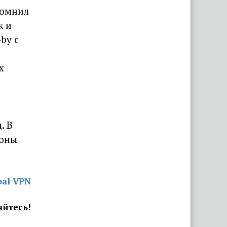
помнил
к и
by с
х
. В
роны
bal VPN
яйтесь!