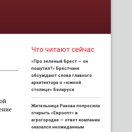
Что читают сейчас
«Про зеленый Брест — он
пошутил?» Брестчане
обсуждают слова главного
архитектора о «южной
столице» Беларуси
вой
Жительница Ракова попросила
чение
открыть «Евроопт» в
агрогородке — ответ компании
оказался неожиданным