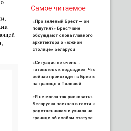
мо
Самое читаемое
и,
«Про зеленый Брест — он
ник
пошутил?» Брестчане
ующей
обсуждают слова главного
,
архитектора о «южной
столице» Беларуси
«Ситуация не очень…
готовьтесь к подсадке». Что
сейчас происходит в Бресте
на границе с Польшей
«Я не могла так рисковать».
Беларуска поехала в гости к
родственникам и узнала на
границе об особом статусе
своих детей