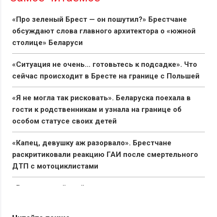
«Про зеленый Брест — он пошутил?» Брестчане
обсуждают слова главного архитектора о «южной
столице» Беларуси
«Ситуация не очень… готовьтесь к подсадке». Что
сейчас происходит в Бресте на границе с Польшей
«Я не могла так рисковать». Беларуска поехала в
гости к родственникам и узнала на границе об
особом статусе своих детей
«Капец, девушку аж разорвало». Брестчане
раскритиковали реакцию ГАИ после смертельного
ДТП с мотоциклистами
«Вымирающий край со стареющим населением».
Беларус показал состояние автостанции в Поставах