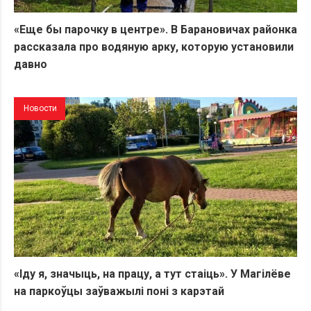
«Еще бы парочку в центре». В Барановичах районка
рассказала про водяную арку, которую установили
давно
Новости
«Іду я, значыць, на працу, а тут стаіць». У Магілёве
на паркоўцы заўважылі поні з карэтай