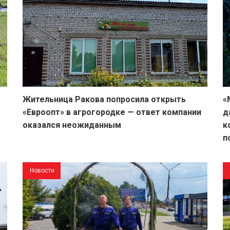
Жительница Ракова попросила открыть
«
«Евроопт» в агрогородке — ответ компании
д
оказался неожиданным
к
п
Новости