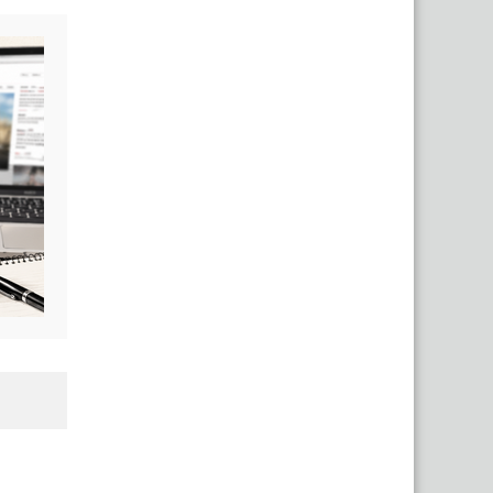
«Капец, девушку аж
разорвало». Брестчане
раскритиковали реакцию ГАИ
после смертельного ДТП с
мотоциклистами
«Вымирающий край со
стареющим населением».
Беларус показал состояние
автостанции в Поставах