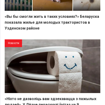
«Вы бы смогли жить в таких условиях?» Беларуска
показала жилье для молодых трактористов в
Узденском районе
Новости
«Ніхто не дазволіць вам здзекавацца з пажылых
людзей». У Лёзне перасунулі ўнітаз на 9