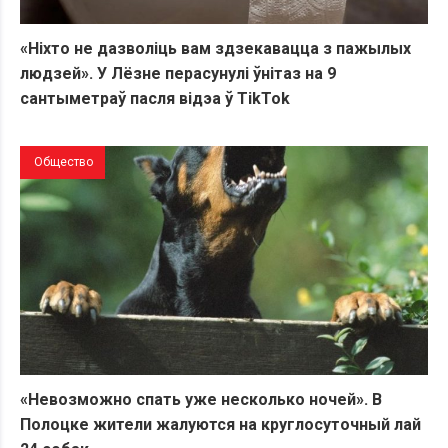
«Ніхто не дазволіць вам здзекавацца з пажылых
людзей». У Лёзне перасунулі ўнітаз на 9
сантыметраў пасля відэа ў TikTok
Общество
«Невозможно спать уже несколько ночей». В
Полоцке жители жалуются на круглосуточный лай