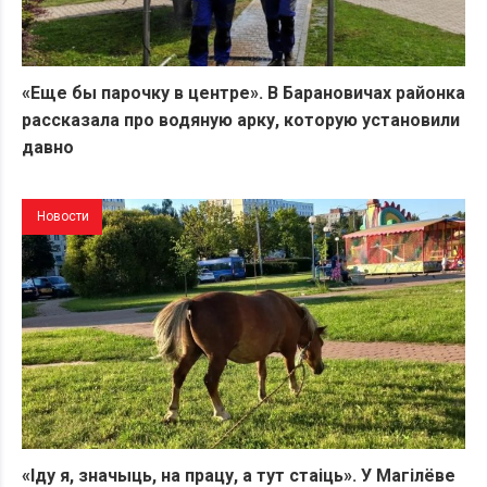
«Еще бы парочку в центре». В Барановичах районка
рассказала про водяную арку, которую установили
давно
Новости
«Іду я, значыць, на працу, а тут стаіць». У Магілёве