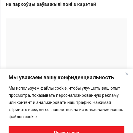
на паркоўцы заўважылі поні з карэтай
Мы уважаем вашу конфиденциальность
Мы используем файлы cookie, чтобы улучшить ваш опыт
Перепечатка материалов BGmedia.site возможна только с
просмотра, показывать персонализированную рекламу
письменного разрешения редакции.
Подробности здесь
или контент и анализировать наш трафик. Нажимая
«Принять все», вы соглашаетесь на использование наших
Меморандум
файлов cookie.
Принять все