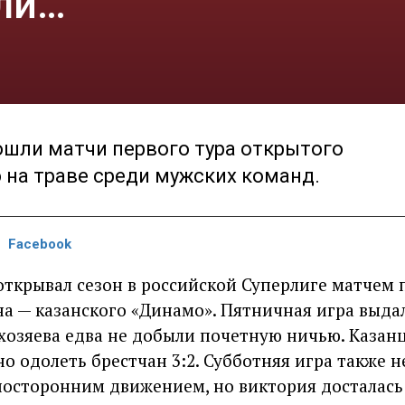
яли…
рошли матчи первого тура открытого
 на траве среди мужских команд.
Facebook
открывал сезон в российской Суперлиге матчем 
а — казанского «Динамо». Пятничная игра выда
хозяева едва не добыли почетную ничью. Казан
 одолеть брестчан 3:2. Субботняя игра также н
носторонним движением, но виктория досталась