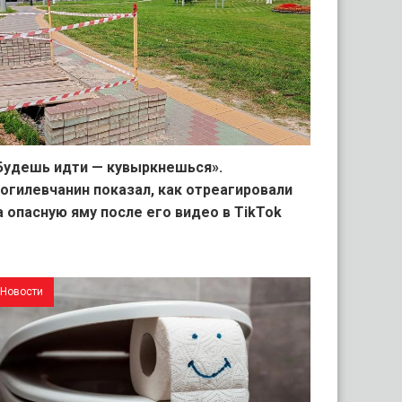
Будешь идти — кувыркнешься».
огилевчанин показал, как отреагировали
а опасную яму после его видео в TikTok
Новости