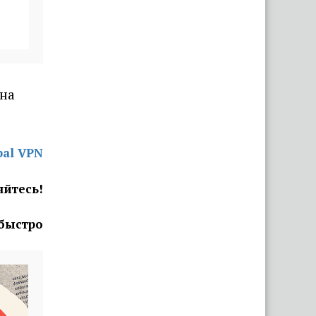
«Вымирающий край со
стареющим населением».
Беларус показал состояние
автостанции в Поставах
 на
«Капец, девушку аж
разорвало». Брестчане
раскритиковали реакцию ГАИ
после смертельного ДТП с
bal VPN
мотоциклистами
яйтесь!
 быстро