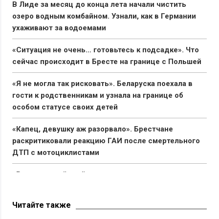
В Лиде за месяц до конца лета начали чистить
озеро водным комбайном. Узнали, как в Германии
ухаживают за водоемами
«Ситуация не очень… готовьтесь к подсадке». Что
сейчас происходит в Бресте на границе с Польшей
«Я не могла так рисковать». Беларуска поехала в
гости к родственникам и узнала на границе об
особом статусе своих детей
«Капец, девушку аж разорвало». Брестчане
раскритиковали реакцию ГАИ после смертельного
ДТП с мотоциклистами
«Вымирающий край со стареющим населением».
Беларус показал состояние автостанции в Поставах
Читайте также