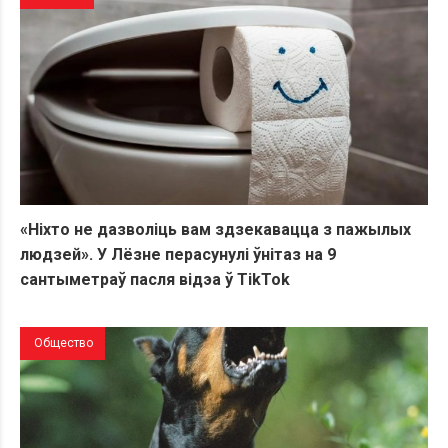
«Ніхто не дазволіць вам здзекавацца з пажылых
людзей». У Лёзне перасунулі ўнітаз на 9
сантыметраў пасля відэа ў TikTok
Общество