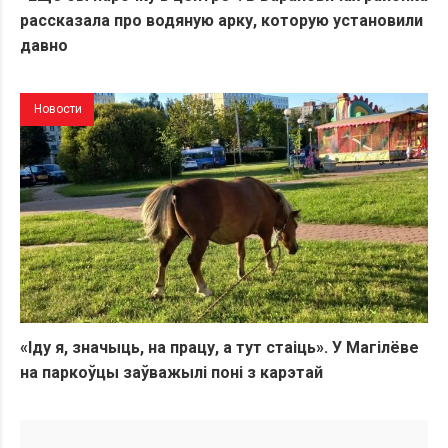
рассказала про водяную арку, которую установили
давно
Новости
«Іду я, значыць, на працу, а тут стаіць». У Магілёве
на паркоўцы заўважылі поні з карэтай